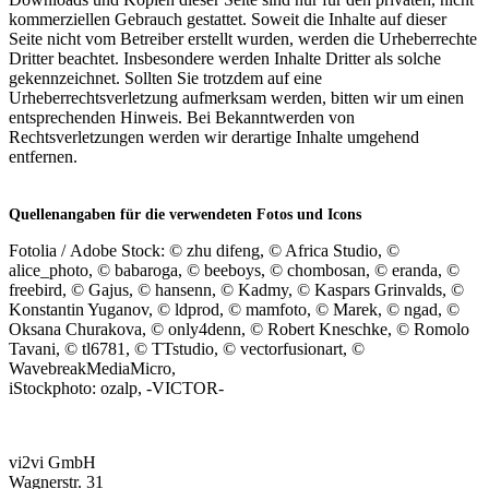
kommerziellen Gebrauch gestattet. Soweit die Inhalte auf dieser
Seite nicht vom Betreiber erstellt wurden, werden die Urheberrechte
Dritter beachtet. Insbesondere werden Inhalte Dritter als solche
gekennzeichnet. Sollten Sie trotzdem auf eine
Urheberrechtsverletzung aufmerksam werden, bitten wir um einen
entsprechenden Hinweis. Bei Bekanntwerden von
Rechtsverletzungen werden wir derartige Inhalte umgehend
entfernen.
Quellenangaben für die verwendeten Fotos und Icons
Fotolia / Adobe Stock: © zhu difeng, © Africa Studio, ©
alice_photo, © babaroga, © beeboys, © chombosan, © eranda, ©
freebird, © Gajus, © hansenn, © Kadmy, © Kaspars Grinvalds, ©
Konstantin Yuganov, © ldprod, © mamfoto, © Marek, © ngad, ©
Oksana Churakova, © only4denn, © Robert Kneschke, © Romolo
Tavani, © tl6781, © TTstudio, © vectorfusionart, ©
WavebreakMediaMicro,
iStockphoto: ozalp, -VICTOR-
vi2vi GmbH
Wagnerstr. 31