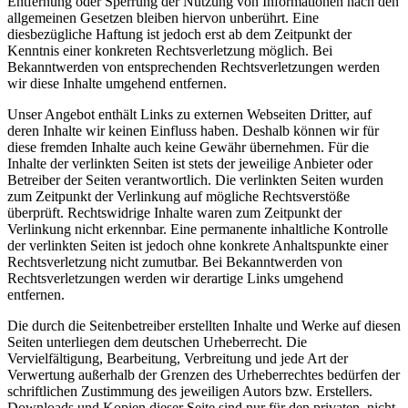
Entfernung oder Sperrung der Nutzung von Informationen nach den
allgemeinen Gesetzen bleiben hiervon unberührt. Eine
diesbezügliche Haftung ist jedoch erst ab dem Zeitpunkt der
Kenntnis einer konkreten Rechtsverletzung möglich. Bei
Bekanntwerden von entsprechenden Rechtsverletzungen werden
wir diese Inhalte umgehend entfernen.
Unser Angebot enthält Links zu externen Webseiten Dritter, auf
deren Inhalte wir keinen Einfluss haben. Deshalb können wir für
diese fremden Inhalte auch keine Gewähr übernehmen. Für die
Inhalte der verlinkten Seiten ist stets der jeweilige Anbieter oder
Betreiber der Seiten verantwortlich. Die verlinkten Seiten wurden
zum Zeitpunkt der Verlinkung auf mögliche Rechtsverstöße
überprüft. Rechtswidrige Inhalte waren zum Zeitpunkt der
Verlinkung nicht erkennbar. Eine permanente inhaltliche Kontrolle
der verlinkten Seiten ist jedoch ohne konkrete Anhaltspunkte einer
Rechtsverletzung nicht zumutbar. Bei Bekanntwerden von
Rechtsverletzungen werden wir derartige Links umgehend
entfernen.
Die durch die Seitenbetreiber erstellten Inhalte und Werke auf diesen
Seiten unterliegen dem deutschen Urheberrecht. Die
Vervielfältigung, Bearbeitung, Verbreitung und jede Art der
Verwertung außerhalb der Grenzen des Urheberrechtes bedürfen der
schriftlichen Zustimmung des jeweiligen Autors bzw. Erstellers.
Downloads und Kopien dieser Seite sind nur für den privaten, nicht